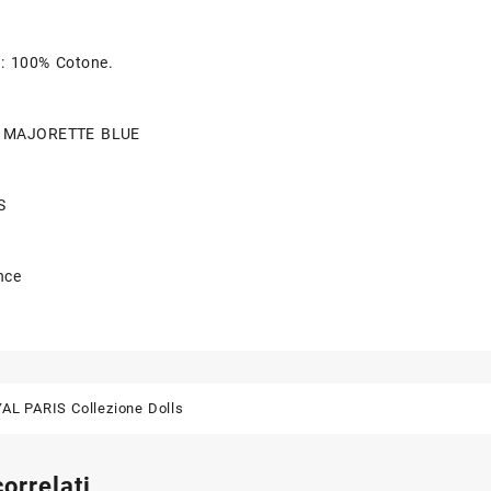
n: 100% Cotone.
– MAJORETTE BLUE
S
nce
AL PARIS Collezione Dolls
correlati