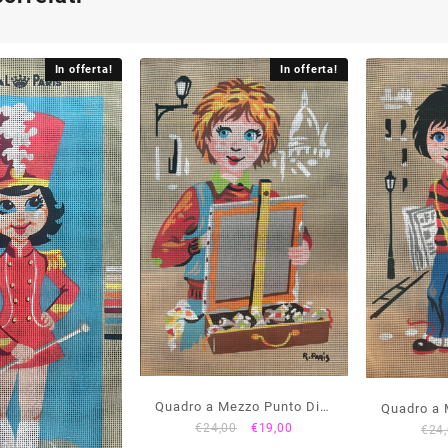
In offerta!
In offerta!
Quadro a Mezzo Punto Dis.
Quadro a 
Il
Il
€
24,00
€
19,00
€
24
Ragazza che Dipinge
Ragazza 