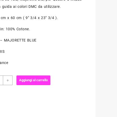
originale
attuale
 guida ai colori DMC da utilizzare.
era:
è:
 cm x 60 cm ( 9″ 3/4 x 23″ 3/4 ).
€29,00.
€25,00.
 in: 100% Cotone.
8 – MAJORETTE BLUE
RIS
rance
o
+
Aggiungi al carrello
o
ette