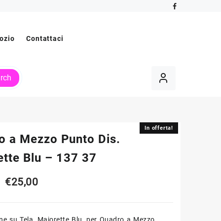
ozio
Contattaci
rch
In offerta!
In offerta!
o a Mezzo Punto Dis.
ette Blu – 137 37
Il
Il
€
25,00
prezzo
prezzo
ne su Tela, Majorette Blu, per Quadro a Mezzo