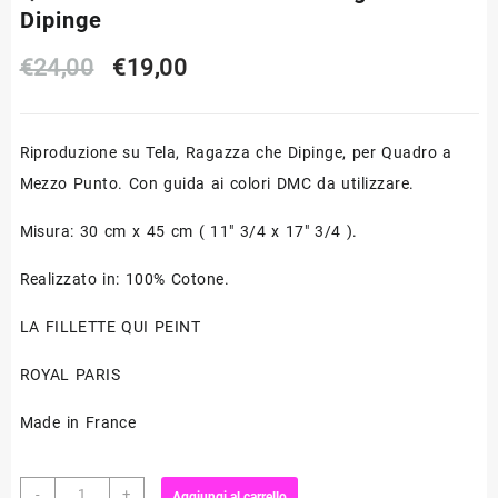
Dipinge
Il
Il
€
24,00
€
19,00
prezzo
prezzo
Riproduzione su Tela, Ragazza che Dipinge, per Quadro a
originale
attuale
Mezzo Punto. Con guida ai colori DMC da utilizzare.
era:
è:
Misura: 30 cm x 45 cm ( 11″ 3/4 x 17″ 3/4 ).
€24,00.
€19,00.
Realizzato in: 100% Cotone.
LA FILLETTE QUI PEINT
ROYAL PARIS
Made in France
Quadro
-
+
Aggiungi al carrello