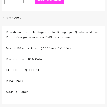
a
Mezzo
Punto
Dis.
DESCRIZIONE
Ragazza
che
Riproduzione su Tela, Ragazza che Dipinge, per Quadro a Mezzo
Dipinge
Punto. Con guida ai colori DMC da utilizzare.
quantità
Misura: 30 cm x 45 cm ( 11″ 3/4 x 17″ 3/4 ).
Realizzato in: 100% Cotone.
LA FILLETTE QUI PEINT
ROYAL PARIS
Made in France