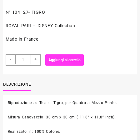
N° 104 27- TIGRO
ROYAL PARI – DISNEY Collection
Made in France
Quadro
-
+
Aggiungi al carrello
a
Mezzo
Punto
Dis.
DESCRIZIONE
Tigro
-
Riproduzione su Tela di Tigro, per Quadro a Mezzo Punto.
104
27
quantità
Misura Canovaccio: 30 cm x 30 cm ( 11.8″ x 11.8” Inch).
Realizzato in: 100% Cotone.