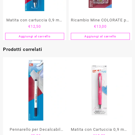
Matita con cartuccia 0,9 mm
Ricambio Mine COLORATE per
€
12,50
€
13,00
“Extra Fine” PRYM
Matita “Extra Fine” 0,9 mm
PRYM
Aggiungi al carrello
Aggiungi al carrello
Prodotti correlati
Pennarello per Decalcabili
Matita con Cartuccia 0,9 mm