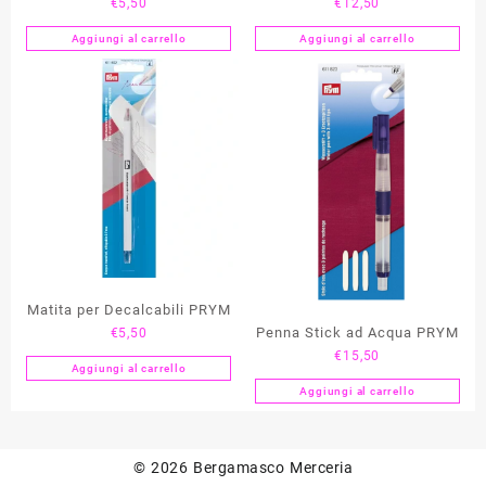
€
5,50
€
12,50
PRYM
“Extra Fine” PRYM Love
Aggiungi al carrello
Aggiungi al carrello
Matita per Decalcabili PRYM
Penna Stick ad Acqua PRYM
€
5,50
€
15,50
Aggiungi al carrello
Aggiungi al carrello
© 2026
Bergamasco Merceria