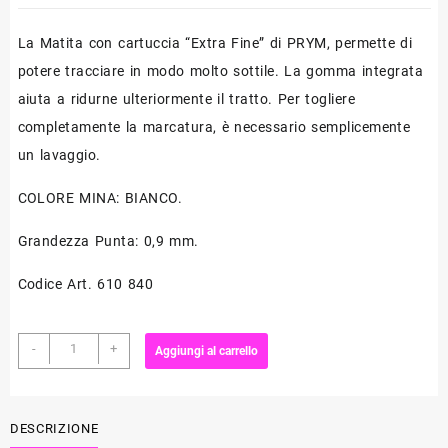
La Matita con cartuccia “Extra Fine” di PRYM, permette di
potere tracciare in modo molto sottile. La gomma integrata
aiuta a ridurne ulteriormente il tratto. Per togliere
completamente la marcatura, è necessario semplicemente
un lavaggio.
COLORE MINA: BIANCO.
Grandezza Punta: 0,9 mm.
Codice Art. 610 840
Matita
-
+
Aggiungi al carrello
con
cartuccia
0,9
mm
DESCRIZIONE
"Extra