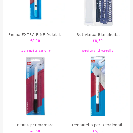
Penna EXTRA FINE Delebile
Set Marca-Biancheria
€
8,00
€
8,50
con Acqua / Magic Marker
COMFORT PRYM
PRYM
Aggiungi al carrello
Aggiungi al carrello
Penna per marcare
Pennarello per Decalcabili
€
6,50
€
5,50
INDELEBILE 2 mm PRYM
PRYM