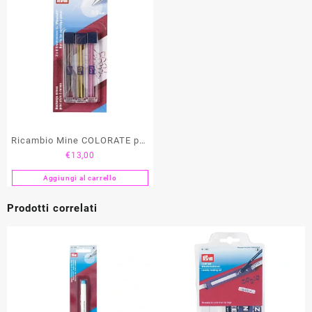
Ricambio Mine COLORATE per
€
13,00
Matita “Extra Fine” 0,9 mm
PRYM
Aggiungi al carrello
Prodotti correlati