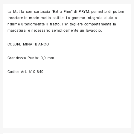
Fine"
La Matita con cartuccia “Extra Fine” di PRYM, permette di potere
PRYM
tracciare in modo molto sottile. La gomma integrata aiuta a
quantità
ridurne ulteriormente il tratto. Per togliere completamente la
marcatura, è necessario semplicemente un lavaggio.
COLORE MINA: BIANCO.
Grandezza Punta: 0,9 mm.
Codice Art. 610 840