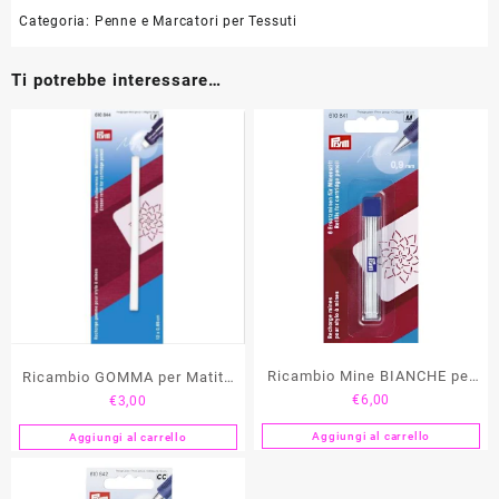
Categoria:
Penne e Marcatori per Tessuti
Ti potrebbe interessare…
Ricambio Mine BIANCHE per
Ricambio GOMMA per Matita
€
6,00
€
3,00
Matita “Extra Fine” 0,9 mm
“Extra Fine” 0,9 mm PRYM
PRYM
Aggiungi al carrello
Aggiungi al carrello