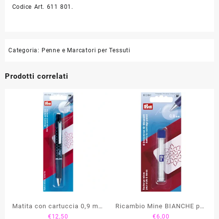
Codice Art. 611 801.
Categoria:
Penne e Marcatori per Tessuti
Prodotti correlati
Matita con cartuccia 0,9 mm
Ricambio Mine BIANCHE per
€
12,50
€
6,00
“Extra Fine” PRYM
Matita “Extra Fine” 0,9 mm