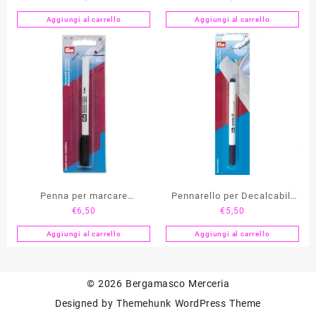
PRYM
Aggiungi al carrello
Aggiungi al carrello
Penna per marcare
Pennarello per Decalcabili
€
6,50
€
5,50
INDELEBILE 2 mm PRYM
PRYM
Aggiungi al carrello
Aggiungi al carrello
© 2026
Bergamasco Merceria
Designed by
Themehunk WordPress Theme