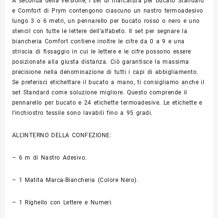
A seconda della versione, i set di marcatura per bucato Standard
e Comfort di Prym contengono ciascuno un nastro termoadesivo
lungo 3 o 6 metri, un pennarello per bucato rosso o nero e uno
stencil con tutte le lettere dell’alfabeto. Il set per segnare la
biancheria Comfort contiene inoltre le cifre da 0 a 9 e una
striscia di fissaggio in cui le lettere e le cifre possono essere
posizionate alla giusta distanza. Ciò garantisce la massima
precisione nella denominazione di tutti i capi di abbigliamento.
Se preferisci etichettare il bucato a mano, ti consigliamo anche il
set Standard come soluzione migliore. Questo comprende il
pennarello per bucato e 24 etichette termoadesive. Le etichette e
l’inchiostro tessile sono lavabili fino a 95 gradi.
ALL’INTERNO DELLA CONFEZIONE:
– 6 m di Nastro Adesivo.
– 1 Matita Marca-Biancheria (Colore Nero).
– 1 Righello con Lettere e Numeri.