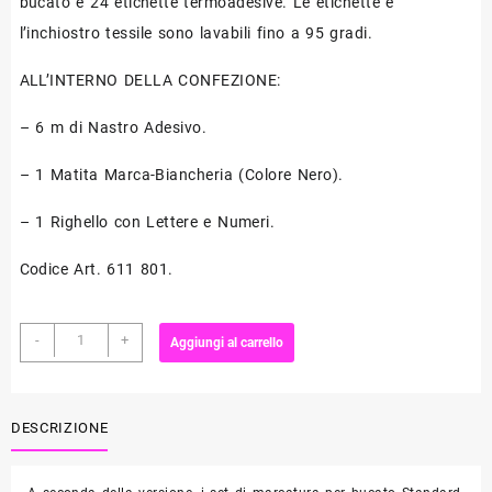
bucato e 24 etichette termoadesive. Le etichette e
l’inchiostro tessile sono lavabili fino a 95 gradi.
ALL’INTERNO DELLA CONFEZIONE:
– 6 m di Nastro Adesivo.
– 1 Matita Marca-Biancheria (Colore Nero).
– 1 Righello con Lettere e Numeri.
Codice Art. 611 801.
Set
-
+
Aggiungi al carrello
Marca-
Biancheria
COMFORT
PRYM
DESCRIZIONE
quantità